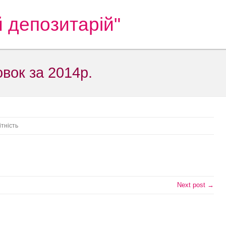
 депозитарій"
вок за 2014р.
ітність
Next post →