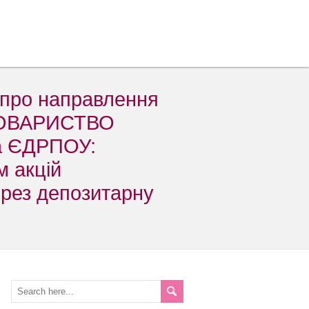
 про направлення
ТОВАРИСТВО
а ЄДРПОУ:
м акцій
ерез депозитарну