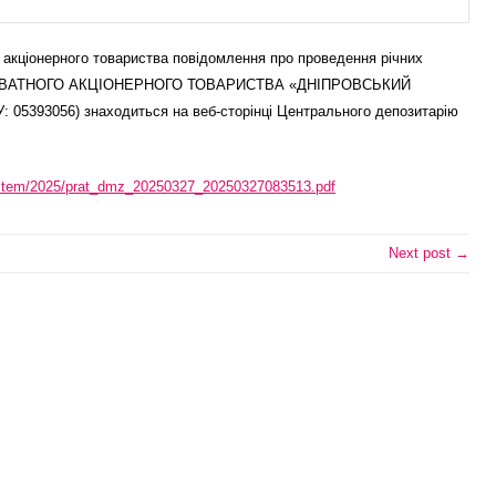
кціонерного товариства повідомлення про проведення річних
ів ПРИВАТНОГО АКЦІОНЕРНОГО ТОВАРИСТВА «ДНІПРОВСЬКИЙ
5393056) знаходиться на веб-сторінці Центрального депозитарію
system/2025/prat_dmz_20250327_20250327083513.pdf
Next post →