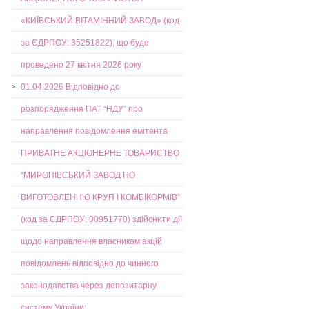
«КИЇВСЬКИЙ ВІТАМІННИЙ ЗАВОД» (код
за ЄДРПОУ: 35251822), що буде
проведено 27 квітня 2026 року
01.04.2026 Відповідно до
розпорядження ПАТ “НДУ” про
направлення повідомлення емітента
ПРИВАТНЕ АКЦІОНЕРНЕ ТОВАРИСТВО
“МИРОНІВСЬКИЙ ЗАВОД ПО
ВИГОТОВЛЕННЮ КРУП І КОМБІКОРМІВ”
(код за ЄДРПОУ: 00951770) здійснити дії
щодо направлення власникам акцій
повідомлень відповідно до чинного
законодавства через депозитарну
систему України: