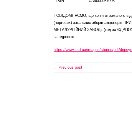
ISIN
UA4000067003
ПОВІДОМЛЯЄМО, що копія отриманого від а
(чергових) загальних зборів акціонер
МЕТАЛУРГІЙНИЙ ЗАВОД» (код за ЄДРПОУ: 0
за адресою:
https://www.csd.ua/images/stories/pdf/dep
← Previous post