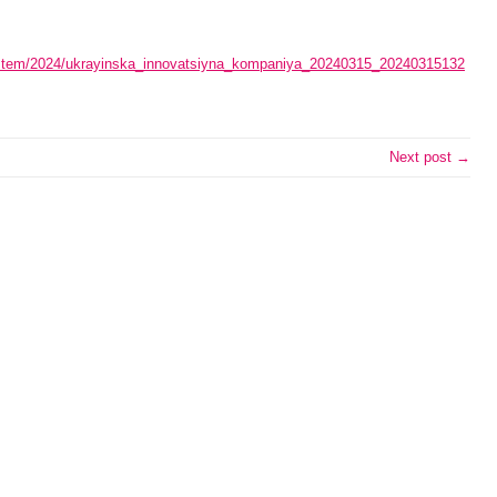
system/2024/ukrayinska_innovatsiyna_kompaniya_20240315_20240315132
Next post →