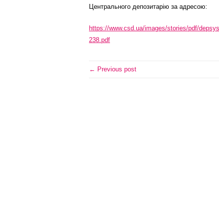
Центрального депозитарію за адресою:
https://www.csd.ua/images/stories/pdf/dep
238.pdf
← Previous post