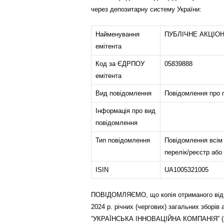
через депозитарну систему України:
Найменування
ПУБЛІЧНЕ АКЦІО
емітента
Код за ЄДРПОУ
05839888
емітента
Вид повідомлення
Повідомлення про п
Інформація про вид
повідомлення
Тип повідомлення
Повідомлення всім 
перелік/реєстр або 
ISIN
UA1005321005
ПОВІДОМЛЯЄМО, що копія отриманого від а
2024 р. річних (чергових) загальних зб
“УКРАЇНСЬКА ІННОВАЦІЙНА КОМПАНІЯ” (код